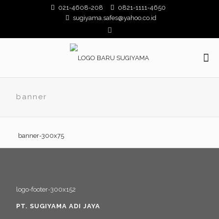
021-4608-208
0821-1111-4650
sugiyama.safes@yahoo.co.id
banner
PT. SUGIYAMA ADI JAYA