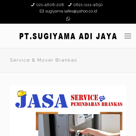
021-4608-208
0821-1111-4650
sugiyama.safes@yahoo.co.id
Service & Mover Brankas