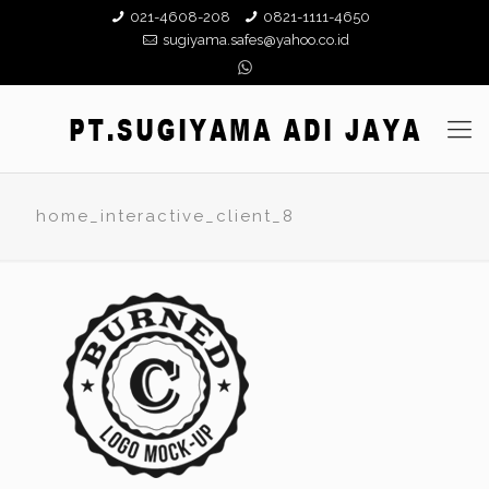
021-4608-208
0821-1111-4650
sugiyama.safes@yahoo.co.id
home_interactive_client_8