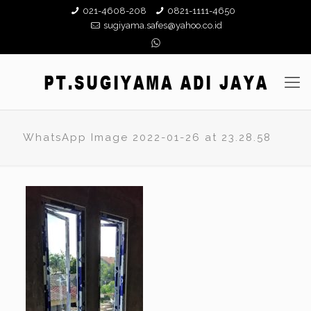
021-4608-208
0821-1111-4650
sugiyama.safes@yahoo.co.id
WhatsApp Image 2022-01-26 at 23.28.58