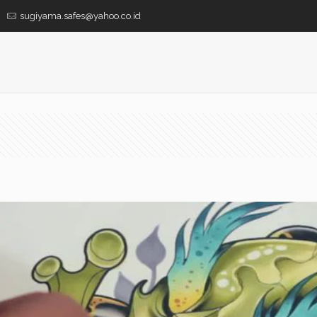
sugiyama.safes@yahoo.co.id