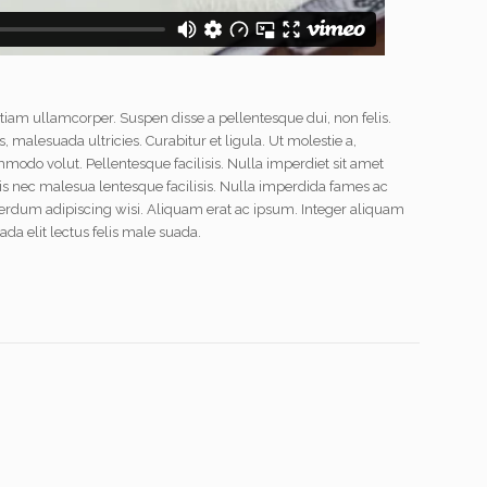
iam ullamcorper. Suspen disse a pellentesque dui, non felis.
, malesuada ultricies. Curabitur et ligula. Ut molestie a,
mmodo volut. Pellentesque facilisis. Nulla imperdiet sit amet
 nec malesua lentesque facilisis. Nulla imperdida fames ac
interdum adipiscing wisi. Aliquam erat ac ipsum. Integer aliquam
da elit lectus felis male suada.