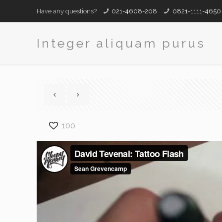
Have any questions?
021-4608-208
0821-1111-4650
Integer aliquam purus
100