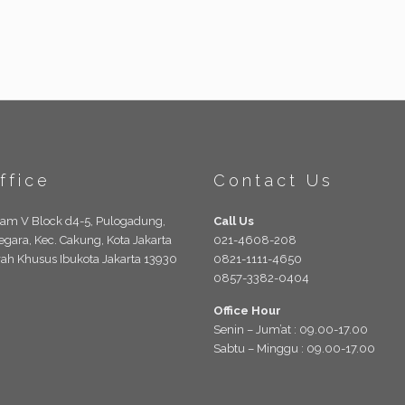
ffice
Contact Us
lam V Block d4-5, Pulogadung,
Call Us
egara, Kec. Cakung, Kota Jakarta
021-4608-208
rah Khusus Ibukota Jakarta 13930
0821-1111-4650
0857-3382-0404
Office Hour
Senin – Jum’at : 09.00-17.00
Sabtu – Minggu : 09.00-17.00