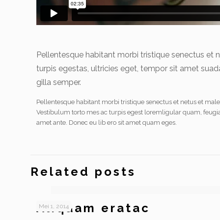
Pellentesque habitant morbi tristique senectus et
turpis egestas, ultricies eget, tempor sit amet sua
gilla semper.
Pellentesque habitant morbi tristique senectus et netus et mal
Vestibulum torto mes ac turpis egest loremligular quam, feugiat 
amet ante. Donec eu lib ero sit amet quam eges.
Related posts
Aliquam eratac
Mei 1, 2014