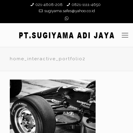
021-4608-208
0821-1111-4650
sugiyama.safes@yahoo.co.id
home_interactive_portfolio2