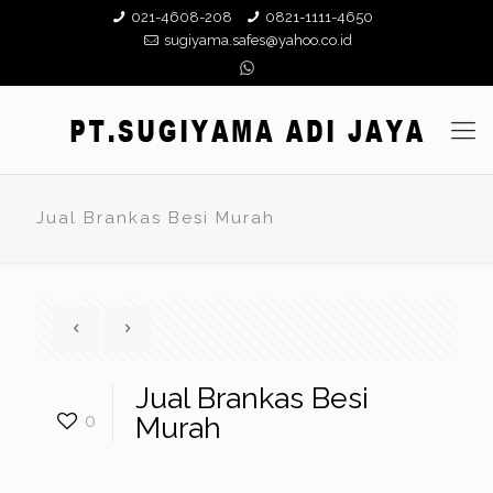
021-4608-208
0821-1111-4650
sugiyama.safes@yahoo.co.id
Jual Brankas Besi Murah
Jual Brankas Besi
0
Murah